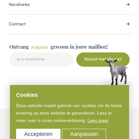
Vacatures
Contact
Ontvang
gewoon in jouw mailbox!
nieuws
Vooruit met die geit
Cookies
Deze website maakt gebruik van cookies om de beste
ervaring op deze website te garanderen. Lees er
meer over in onze cookieverklaring.
Lees meer
© 2026 Schalk Makelaardij
Accepteren
Aanpassen
Privacyverklaring
Cookies
Sitemap