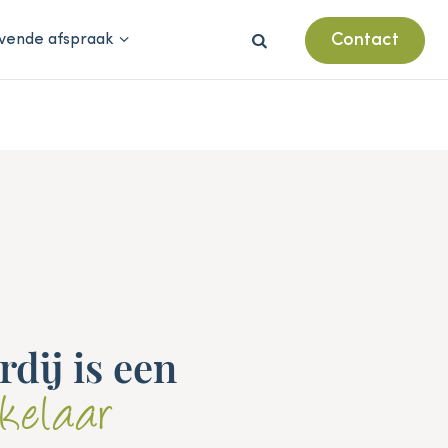
Contact
ijvende afspraak

dij is een
kelaar