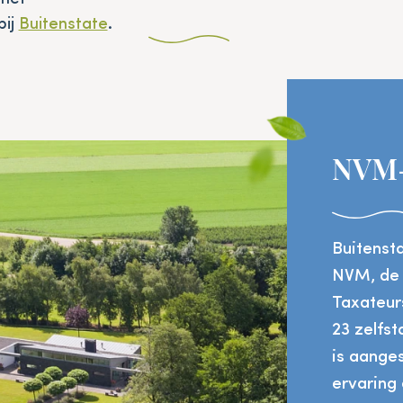
bij
Buitenstate
.
NVM-
Buitenst
NVM, de 
Taxateurs
23 zelfs
is aanges
ervaring 