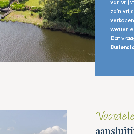
van vrijs
zo’n vrij
verkopen
wetten en
Dat vraa
Buitenst
Voordel
aansluit