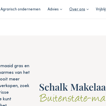
Agrarisch ondernemen
Advies
Over ons
Vrijbl
gemaaid gras en
charmes van het
nooit meer
Schalk Makelaar
verkopen, zoek
risse
Buitenstate-ma
e kunt
 het