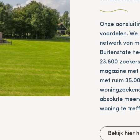
Onze aansluitin
voordelen. We 
netwerk van ma
Buitenstate he
23.800 zoeker
magazine met 
met ruim 35.00
woningzoekend
absolute meerw
woning te tref
Bekijk hier 