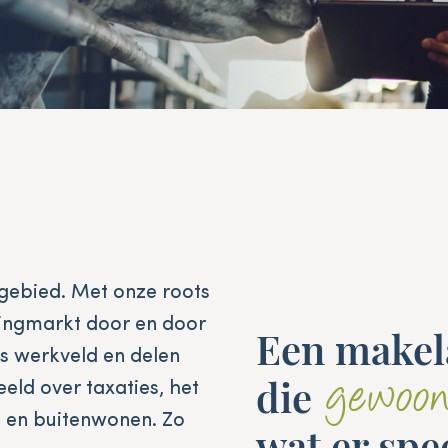
ngebied. Met onze roots
ningmarkt door en door
Een makel
ns werkveld en delen
die
gewoo
eld over taxaties, het
d en buitenwonen. Zo
wat er spe