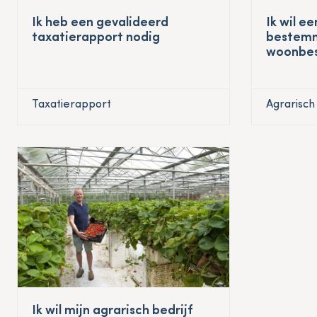
Ik heb een gevalideerd
Ik wil e
taxatierapport nodig
bestemm
woonbe
Taxatierapport
Agrarisch 
Ik wil mijn agrarisch bedrijf