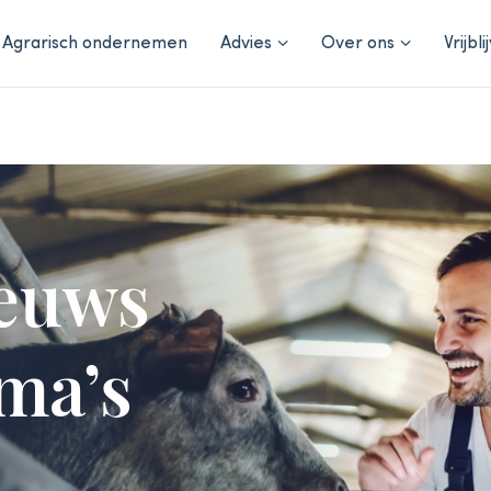
Agrarisch ondernemen
Advies
Over ons
Vrijbl
euws
ma’s