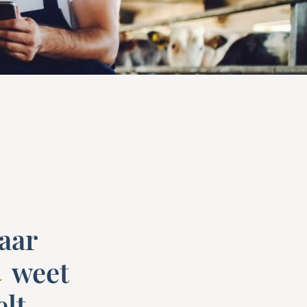
aar
weet
n
elt