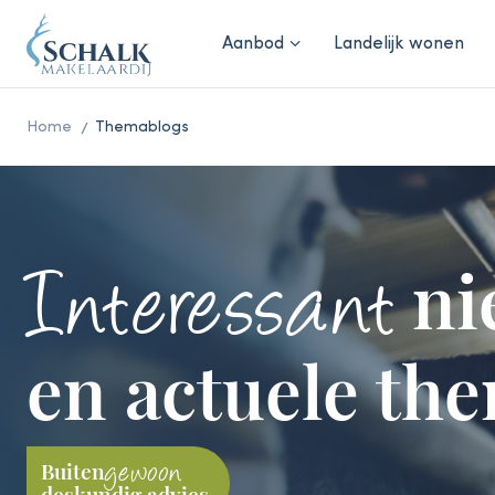
Aanbod
Landelijk wonen
Home
Themablogs
ni
Interessant
en actuele the
Buiten
gewoon
deskundig advies