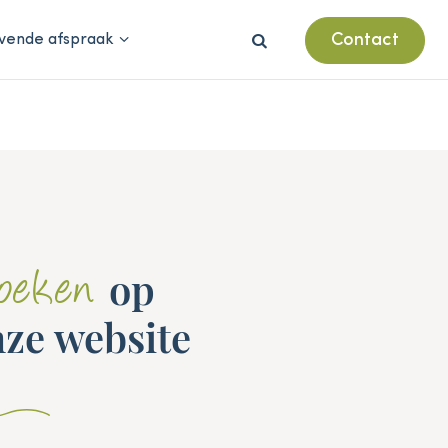
Contact
ijvende afspraak

op
oeken
ze website