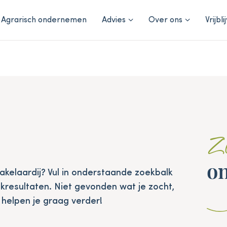
Agrarisch ondernemen
Advies
Over ons
Vrijbl
Z
on
akelaardij? Vul in onderstaande zoekbalk
kresultaten. Niet gevonden wat je zocht,
helpen je graag verder!