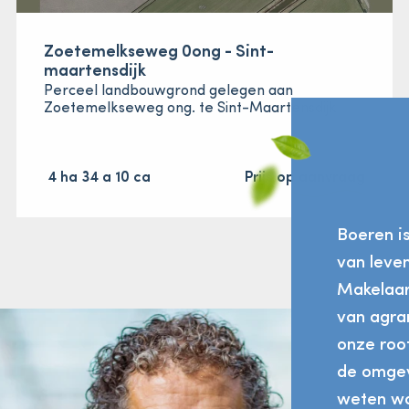
Zoetemelkseweg 0ong - Sint-
maartensdijk
Perceel landbouwgrond gelegen aan
Zoetemelkseweg ong. te Sint-Maartensdijk
4 ha 34 a 10 ca
Prijs op aanvraag
Boeren i
van leve
Makelaard
van agra
onze root
de omgev
weten wa