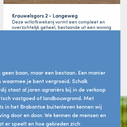
Krauwelsgors 2 - Langeweg
Deze witlofkwekerij vormt een compleet en
overzichtelijk geheel, bestaande uit een woning
met tuin, een authentieke schuur, een schuur
met aanbouw, een bedrijfsloods, erf en
omliggende landbouwgrond.
2 ha 50 a 0 ca
Prijs op aanvraag
s geen baan, maar een bestaan. Een manier
n waarmee je bent vergroeid. Schalk
ij staat al jaren agrariërs bij in de verkoop
risch vastgoed of landbouwgrond. Met
s in het Brabantse buitenleven kennen wij
ing door en door. We kennen de mensen en
t er speelt en hoe gebieden zich