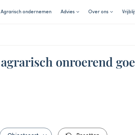
Agrarisch ondernemen
Advies
Over ons
Vrijbl
s agrarisch onroerend go