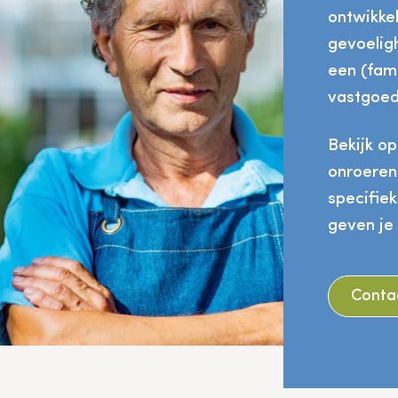
ontwikke
gevoelig
een (fami
vastgoed
Bekijk o
onroeren
specifie
geven je 
Conta