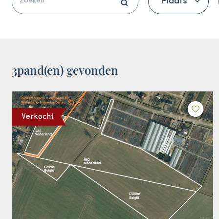
Plaats
3
pand(en) gevonden
Verkocht