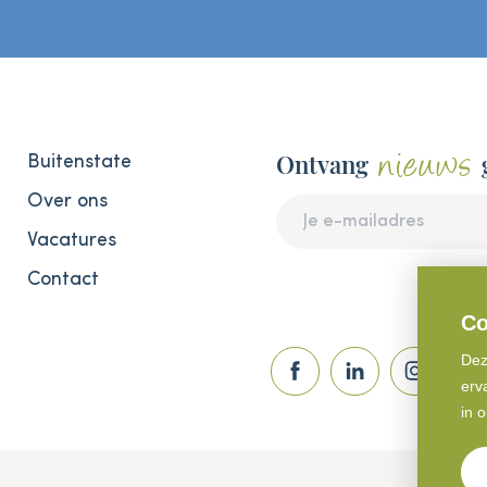
nieuws
Ontvang
Buitenstate
Over ons
Vacatures
Contact
Co
Dez
erv
in 