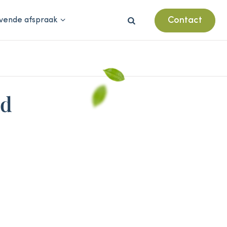
Contact
ijvende afspraak

ed