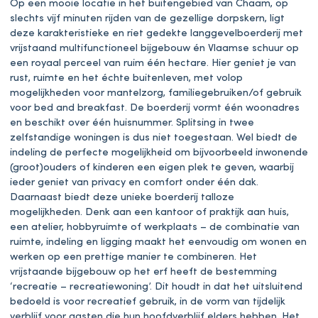
Op een mooie locatie in het buitengebied van Chaam, op
slechts vijf minuten rijden van de gezellige dorpskern, ligt
deze karakteristieke en riet gedekte langgevelboerderij met
vrijstaand multifunctioneel bijgebouw én Vlaamse schuur op
een royaal perceel van ruim één hectare. Hier geniet je van
rust, ruimte en het échte buitenleven, met volop
mogelijkheden voor mantelzorg, familiegebruiken/of gebruik
voor bed and breakfast. De boerderij vormt één woonadres
en beschikt over één huisnummer. Splitsing in twee
zelfstandige woningen is dus niet toegestaan. Wel biedt de
indeling de perfecte mogelijkheid om bijvoorbeeld inwonende
(groot)ouders of kinderen een eigen plek te geven, waarbij
ieder geniet van privacy en comfort onder één dak.
Daarnaast biedt deze unieke boerderij talloze
mogelijkheden. Denk aan een kantoor of praktijk aan huis,
een atelier, hobbyruimte of werkplaats – de combinatie van
ruimte, indeling en ligging maakt het eenvoudig om wonen en
werken op een prettige manier te combineren. Het
vrijstaande bijgebouw op het erf heeft de bestemming
‘recreatie – recreatiewoning’. Dit houdt in dat het uitsluitend
bedoeld is voor recreatief gebruik, in de vorm van tijdelijk
verblijf voor gasten die hun hoofdverblijf elders hebben. Het