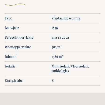
Type
Vrijstaande woning
Bouwjaar
1879
Perceeloppervlakte
1 ha 1 a 25 ca
2
Woonoppervlakte
383 m
3
Inhoud
1386 m
Isolatie
Muurisolatie Vloerisolatie
Dubbel glas
Energielabel
E