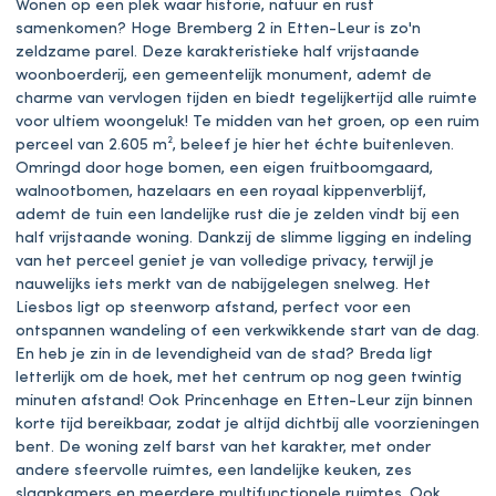
Wonen op een plek waar historie, natuur en rust
samenkomen? Hoge Bremberg 2 in Etten-Leur is zo'n
zeldzame parel. Deze karakteristieke half vrijstaande
woonboerderij, een gemeentelijk monument, ademt de
charme van vervlogen tijden en biedt tegelijkertijd alle ruimte
voor ultiem woongeluk! Te midden van het groen, op een ruim
perceel van 2.605 m², beleef je hier het échte buitenleven.
Omringd door hoge bomen, een eigen fruitboomgaard,
walnootbomen, hazelaars en een royaal kippenverblijf,
ademt de tuin een landelijke rust die je zelden vindt bij een
half vrijstaande woning. Dankzij de slimme ligging en indeling
van het perceel geniet je van volledige privacy, terwijl je
nauwelijks iets merkt van de nabijgelegen snelweg. Het
Liesbos ligt op steenworp afstand, perfect voor een
ontspannen wandeling of een verkwikkende start van de dag.
En heb je zin in de levendigheid van de stad? Breda ligt
letterlijk om de hoek, met het centrum op nog geen twintig
minuten afstand! Ook Princenhage en Etten-Leur zijn binnen
korte tijd bereikbaar, zodat je altijd dichtbij alle voorzieningen
bent. De woning zelf barst van het karakter, met onder
andere sfeervolle ruimtes, een landelijke keuken, zes
slaapkamers en meerdere multifunctionele ruimtes. Ook