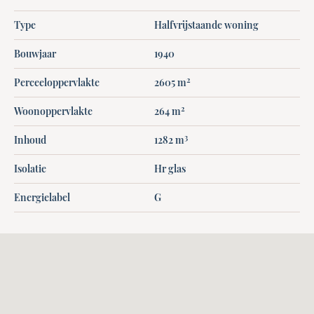
Type
Halfvrijstaande woning
Bouwjaar
1940
2
Perceeloppervlakte
2605 m
2
Woonoppervlakte
264 m
3
Inhoud
1282 m
Isolatie
Hr glas
Energielabel
G