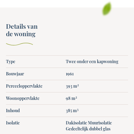
Details van
de woning
Type
Twee onder een kapwoning
Bouwjaar
1961
2
Perceeloppervlakte
393 m
2
Woonoppervlakte
98 m
3
Inhoud
385 m
Isolatie
Dakisolatie Muurisolatie
Gedeeltelijk dubbel glas