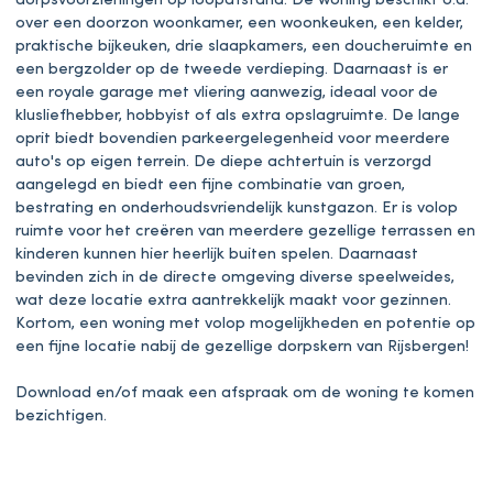
dorpsvoorzieningen op loopafstand. De woning beschikt o.a.
over een doorzon woonkamer, een woonkeuken, een kelder,
praktische bijkeuken, drie slaapkamers, een doucheruimte en
een bergzolder op de tweede verdieping. Daarnaast is er
een royale garage met vliering aanwezig, ideaal voor de
klusliefhebber, hobbyist of als extra opslagruimte. De lange
oprit biedt bovendien parkeergelegenheid voor meerdere
auto's op eigen terrein. De diepe achtertuin is verzorgd
aangelegd en biedt een fijne combinatie van groen,
bestrating en onderhoudsvriendelijk kunstgazon. Er is volop
ruimte voor het creëren van meerdere gezellige terrassen en
kinderen kunnen hier heerlijk buiten spelen. Daarnaast
bevinden zich in de directe omgeving diverse speelweides,
wat deze locatie extra aantrekkelijk maakt voor gezinnen.
Kortom, een woning met volop mogelijkheden en potentie op
een fijne locatie nabij de gezellige dorpskern van Rijsbergen!
Download en/of maak een afspraak om de woning te komen
bezichtigen.