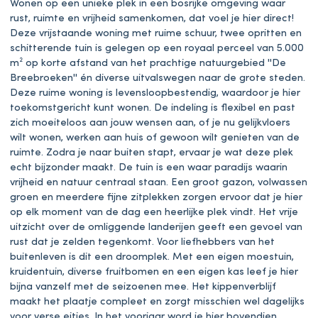
Wonen op een unieke plek in een bosrijke omgeving waar
rust, ruimte en vrijheid samenkomen, dat voel je hier direct!
Deze vrijstaande woning met ruime schuur, twee opritten en
schitterende tuin is gelegen op een royaal perceel van 5.000
m² op korte afstand van het prachtige natuurgebied ''De
Breebroeken'' én diverse uitvalswegen naar de grote steden.
Deze ruime woning is levensloopbestendig, waardoor je hier
toekomstgericht kunt wonen. De indeling is flexibel en past
zich moeiteloos aan jouw wensen aan, of je nu gelijkvloers
wilt wonen, werken aan huis of gewoon wilt genieten van de
ruimte. Zodra je naar buiten stapt, ervaar je wat deze plek
echt bijzonder maakt. De tuin is een waar paradijs waarin
vrijheid en natuur centraal staan. Een groot gazon, volwassen
groen en meerdere fijne zitplekken zorgen ervoor dat je hier
op elk moment van de dag een heerlijke plek vindt. Het vrije
uitzicht over de omliggende landerijen geeft een gevoel van
rust dat je zelden tegenkomt. Voor liefhebbers van het
buitenleven is dit een droomplek. Met een eigen moestuin,
kruidentuin, diverse fruitbomen en een eigen kas leef je hier
bijna vanzelf met de seizoenen mee. Het kippenverblijf
maakt het plaatje compleet en zorgt misschien wel dagelijks
voor verse eitjes. In het voorjaar word je hier bovendien