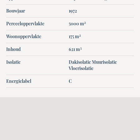
Bouwjaar
1972
2
Perceeloppervlakte
5000 m
2
Woonoppervlakte
175 m
3
Inhoud
621 m
Isolatie
Dakisolatie Muurisolatie
Vloerisolatie
Energielabel
C